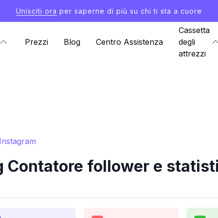
Unisciti ora
per saperne di più su chi ti sta a cuore
Cassetta
Prezzi
Blog
Centro Assistenza
degli
attrezzi
 Instagram
Contatore follower e statist