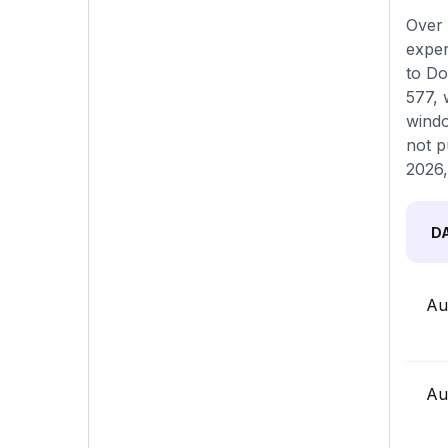
Over 
exper
to Do
577, 
windo
not p
2026,
D
Au
Au