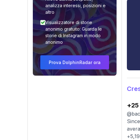
analizza interessi, posizioni e
altro
Visualizzatore di storie
anonimo gratuito: Guarda le
storie di Instagram in modo
anonimo
Prova DolphinRadar ora
Cres
+25
@back
Since
avera
+5,19