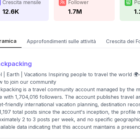
Crescita mensile
Follower
Po
12.6K
1.7M
1
ramica
Approfondimenti sulle attività
Crescita dei F
ackpacking
l | Earth | Vacations Inspiring people to travel the wo
w to join our community
packing is a travel community account managed by the med
le with 1,704,016 followers. The account publishes travel a
t-friendly international vacation planning, destination reco
1,197 total posts since the account's inception, the profile
ximately 2 to 3 posts per week, and no specific geographic l
ailable data indicating that this account maintains a presen