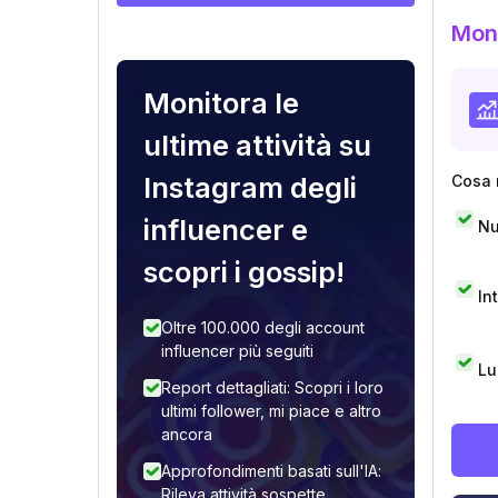
Moni
Monitora le
ultime attività su
Instagram degli
Cosa 
influencer e
Nu
scopri i gossip!
In
Oltre 100.000 degli account
influencer più seguiti
Lu
Report dettagliati: Scopri i loro
ultimi follower, mi piace e altro
ancora
Approfondimenti basati sull'IA:
Rileva attività sospette,