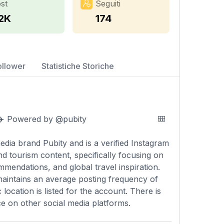
st
Seguiti
.2K
174
ollower
Statistiche Storiche
rld 🌍✈️ Powered by @pubity ⠀⠀⠀⠀⠀⠀⠀⠀⠀⠀⠀ 🎒
ia brand Pubity and is a verified Instagram
nd tourism content, specifically focusing on
mmendations, and global travel inspiration.
 maintains an average posting frequency of
ocation is listed for the account. There is
ce on other social media platforms.