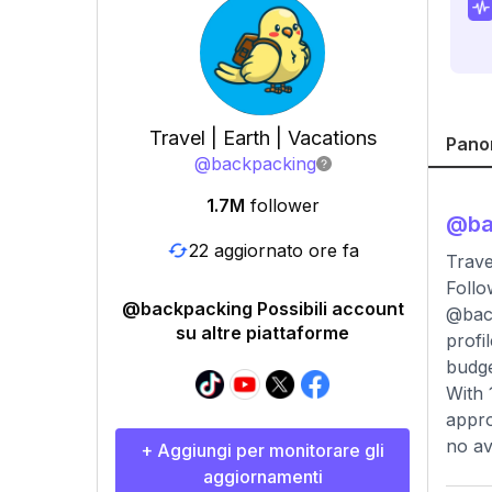
Travel | Earth | Vacations
Pano
@
backpacking
1.7M
follower
@
b
22 aggiornato ore fa
Trave
Follo
@backpacking Possibili account
@back
su altre piattaforme
profi
budge
With 
appro
no av
+ Aggiungi per monitorare gli
aggiornamenti