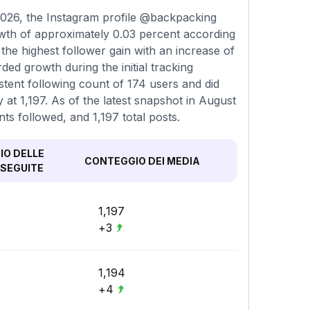
026, the Instagram profile @backpacking
owth of approximately 0.03 percent according
he highest follower gain with an increase of
ed growth during the initial tracking
tent following count of 174 users and did
 at 1,197. As of the latest snapshot in August
nts followed, and 1,197 total posts.
O DELLE
CONTEGGIO DEI MEDIA
SEGUITE
1,197
+3
1,194
+4