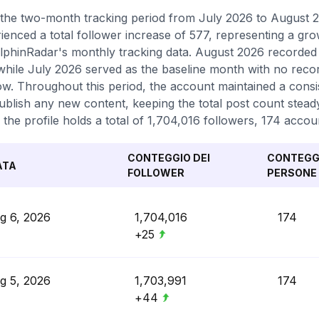
the two-month tracking period from July 2026 to August 2
ienced a total follower increase of 577, representing a gr
lphinRadar's monthly tracking data. August 2026 recorded t
while July 2026 served as the baseline month with no record
w. Throughout this period, the account maintained a consis
ublish any new content, keeping the total post count steady
 the profile holds a total of 1,704,016 followers, 174 accou
CONTEGGIO DEI
CONTEGGI
ATA
FOLLOWER
PERSONE 
g 6, 2026
1,704,016
174
+25
g 5, 2026
1,703,991
174
+44