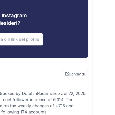
tà Instagram
desideri?
Condividi
tracked by DolphinRadar since Jul 22, 2026.
a net follower increase of 6,314. The
sed on the weekly changes of +715 and
s following 174 accounts.