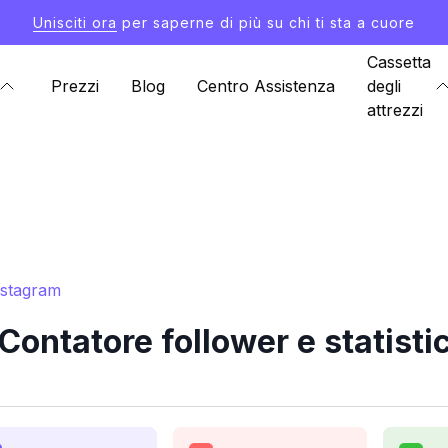
Unisciti ora
per saperne di più su chi ti sta a cuore
Cassetta
Prezzi
Blog
Centro Assistenza
degli
attrezzi
nstagram
ontatore follower e statist