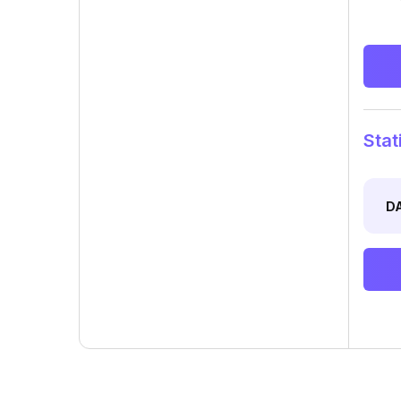
Stat
D