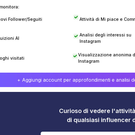
monitora:
ovi Follower/Seguiti
Attività di Mi piace e Com
Analisi degli interessi su
tuizioni AI
Instagram
Visualizzazione anonima di
oghi visitati
Instagram
+ Aggiungi account per approfondimenti e analisi de
Curioso di vedere l'attivi
di qualsiasi influencer 