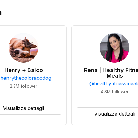
a
Henry + Baloo
Rena | Healthy Fitn
Meals
@
henrythecoloradodog
@
healthyfitnessmeal
2.3M
follower
4.3M
follower
Visualizza dettagli
Visualizza dettagli