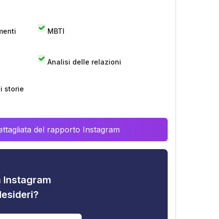
menti
MBTI
Analisi delle relazioni
 storie
ttagliata del rapporto Instagram
tà Instagram
desideri?