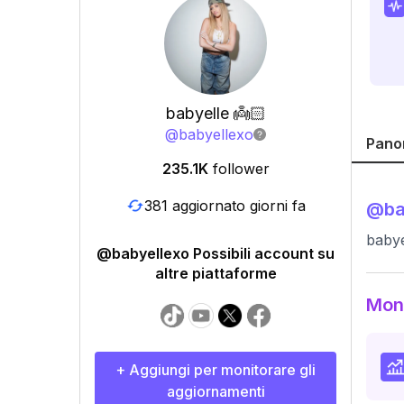
babyelle 👼🏻
@
babyellexo
Pano
235.1K
follower
381 aggiornato giorni fa
@
ba
babye
@babyellexo Possibili account su
altre piattaforme
Moni
+ Aggiungi per monitorare gli
aggiornamenti