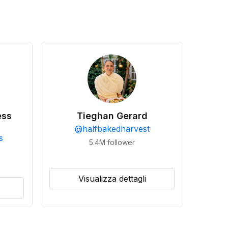
ess
Tieghan Gerard
@
halfbakedharvest
s
5.4M
follower
Visualizza dettagli