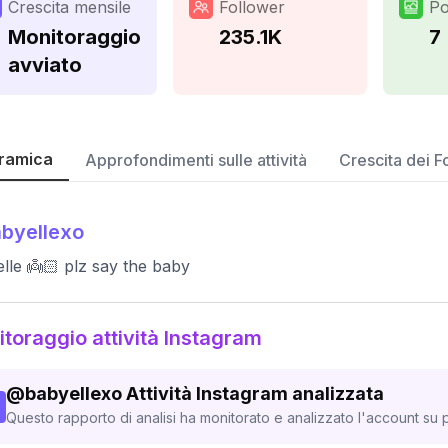
Crescita mensile
Follower
Po
Monitoraggio
235.1K
7
avviato
ramica
Approfondimenti sulle attività
Crescita dei F
byellexo
lle 👼🏻 plz say the baby
toraggio attività Instagram
@
babyellexo
Attività Instagram analizzata
Questo rapporto di analisi ha monitorato e analizzato l'account su p