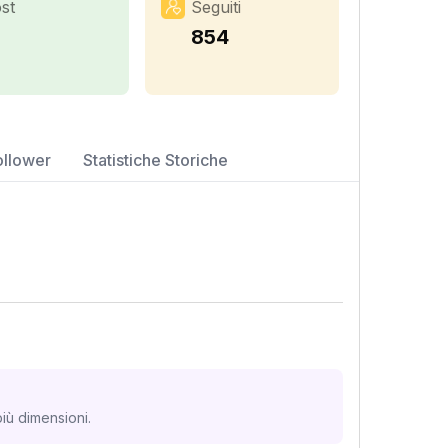
st
Seguiti
854
ollower
Statistiche Storiche
iù dimensioni.