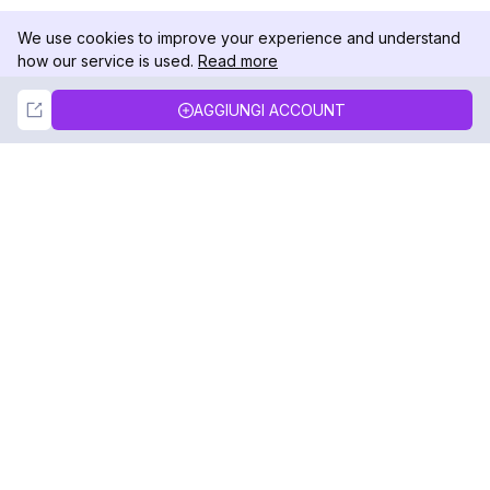
We use cookies to improve your experience and understand
how our service is used.
Read more
Not Now
Accept
AGGIUNGI ACCOUNT
DolphinRadar
Il tuo tracker di attività Instagram definitivo
Seguici
PRODOTTO
RISORSE
Esempio di Analisi
Registro delle Modifiche