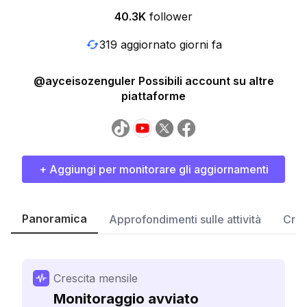
40.3K
follower
319 aggiornato giorni fa
@ayceisozenguler Possibili account su altre
piattaforme
+ Aggiungi per monitorare gli aggiornamenti
Panoramica
Approfondimenti sulle attività
Cres
Crescita mensile
Monitoraggio avviato