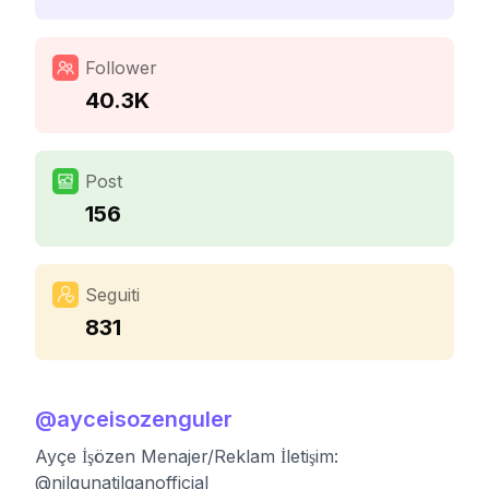
Follower
40.3K
Post
156
Seguiti
831
@
ayceisozenguler
Ayçe İşözen Menajer/Reklam İletişim:
@nilgunatilganofficial