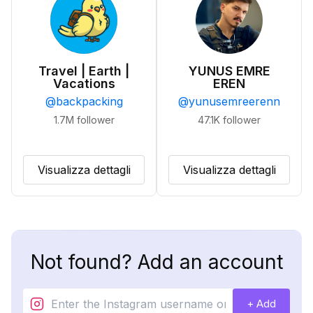
Travel | Earth |
YUNUS EMRE
Vacations
EREN
@
backpacking
@
yunusemreerenn
1.7M
follower
47.1K
follower
Visualizza dettagli
Visualizza dettagli
Not found? Add an account
+ Add