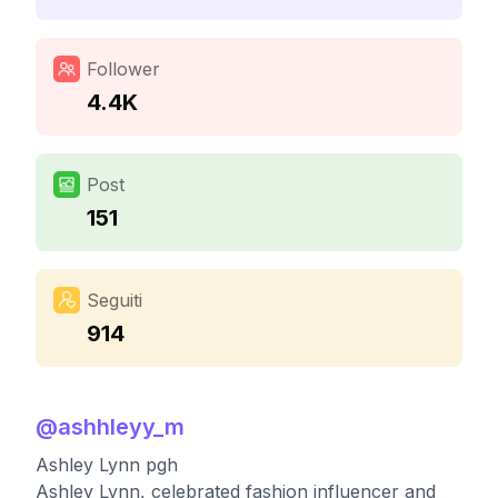
Follower
4.4K
Post
151
Seguiti
914
@
ashhleyy_m
Ashley Lynn pgh
Ashley Lynn, celebrated fashion influencer and