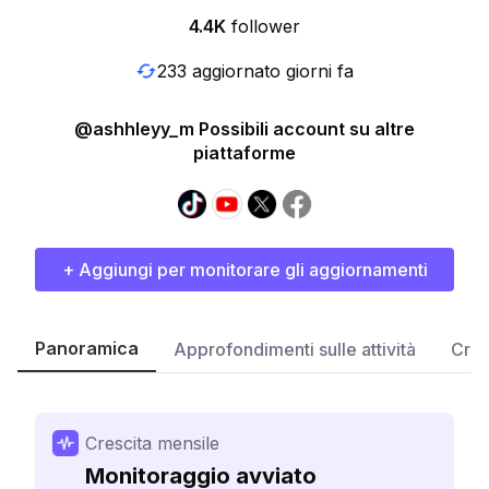
4.4K
follower
233 aggiornato giorni fa
@ashhleyy_m Possibili account su altre
piattaforme
+ Aggiungi per monitorare gli aggiornamenti
Panoramica
Approfondimenti sulle attività
Cres
Crescita mensile
Monitoraggio avviato