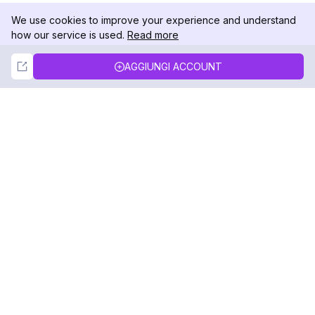
We use cookies to improve your experience and understand
how our service is used.
Read more
Not Now
Accept
AGGIUNGI ACCOUNT
DolphinRadar
Il tuo tracker di attività Instagram definitivo
Seguici
PRODOTTO
RISORSE
Esempio di Analisi
Registro delle Modifiche