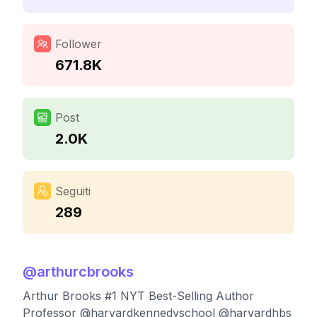
Follower
671.8K
Post
2.0K
Seguiti
289
@
arthurcbrooks
Arthur Brooks #1 NYT Best-Selling Author
Professor @harvardkennedyschool @harvardhbs