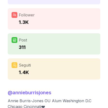
Follower
1.3K
Post
311
Seguiti
1.4K
@
annieburrisjones
Annie Burris-Jones OU Alum Washington D.C
Chicago Cincinnati❤️