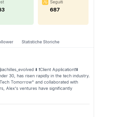
st
Seguiti
63
687
ollower
Statistiche Storiche
lles_evolved ⬇️ ❗️Client Application❗️⬇️
er 30, has risen rapidly in the tech industry.
 "Tech Tomorrow" and collaborated with
s, Alex's ventures have significantly