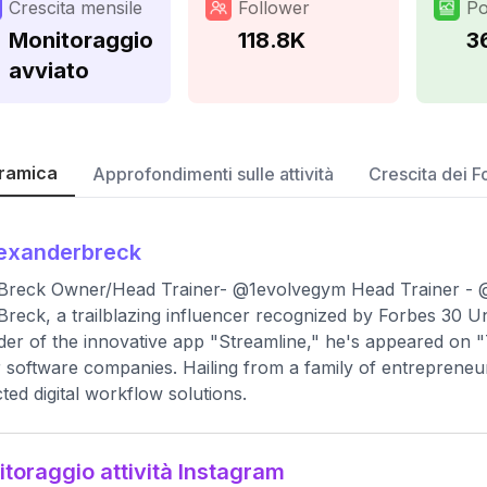
Crescita mensile
Follower
Po
Monitoraggio
118.8K
3
avviato
ramica
Approfondimenti sulle attività
Crescita dei F
exanderbreck
Breck Owner/Head Trainer- @1evolvegym Head Trainer - @achi
Breck, a trailblazing influencer recognized by Forbes 30 Und
er of the innovative app "Streamline," he's appeared on
 software companies. Hailing from a family of entrepreneur
ted digital workflow solutions.
toraggio attività Instagram