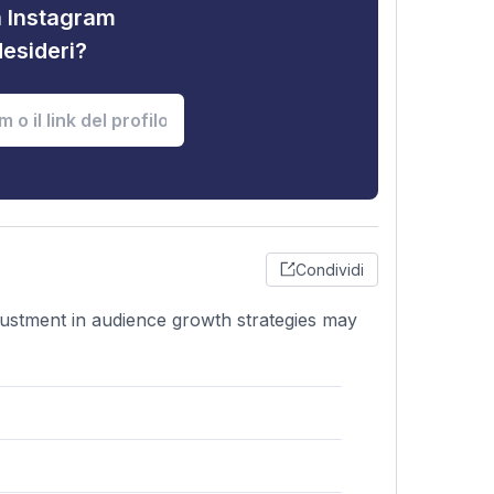
tà Instagram
desideri?
Condividi
djustment in audience growth strategies may