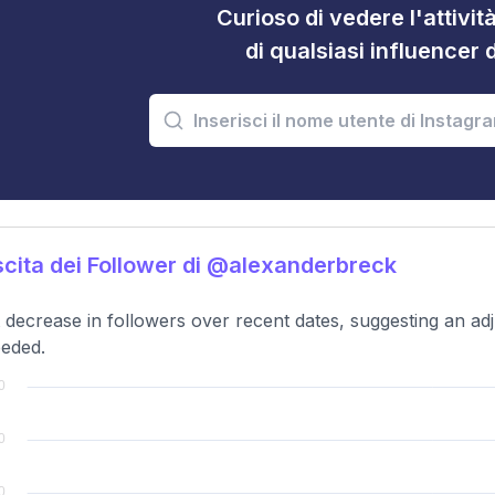
Curioso di vedere l'attivi
di qualsiasi influencer 
cita dei Follower di @alexanderbreck
t decrease in followers over recent dates, suggesting an a
eded.