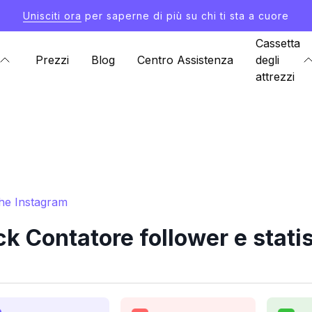
Unisciti ora
per saperne di più su chi ti sta a cuore
Cassetta
Prezzi
Blog
Centro Assistenza
degli
attrezzi
che Instagram
 Contatore follower e stati