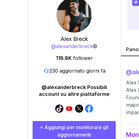
Alex Breck
@
alexanderbreck
Pano
118.8K
follower
230 aggiornato giorni fa
@
al
Alex 
@alexanderbreck Possibili
Alex 
account su altre piattaforme
Found
major
impac
+ Aggiungi per monitorare gli
Moni
aggiornamenti