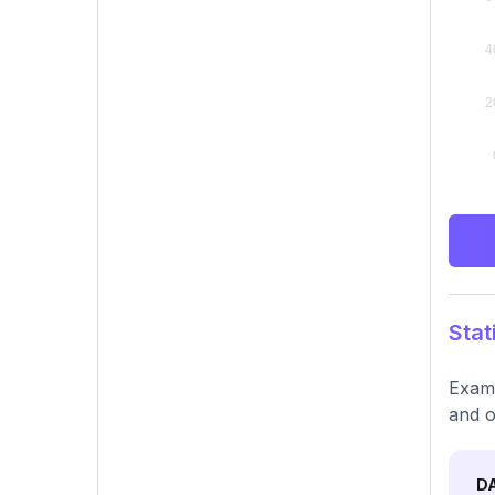
Stat
Exami
and o
D