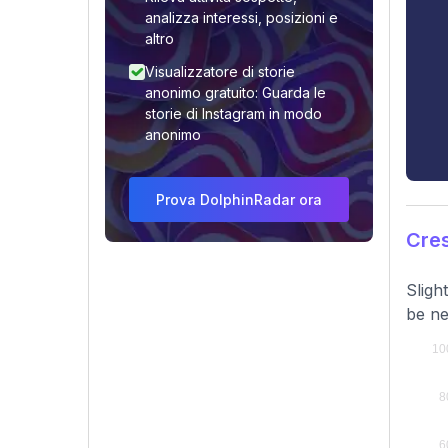
analizza interessi, posizioni e
altro
Visualizzatore di storie
anonimo gratuito: Guarda le
storie di Instagram in modo
anonimo
Prova DolphinRadar ora
Cres
Sligh
be ne