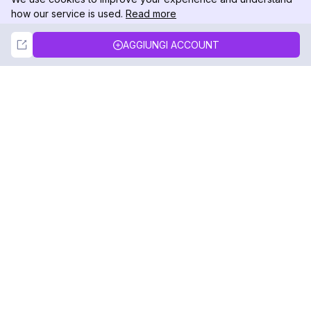
how our service is used.
Read more
Not Now
Accept
AGGIUNGI ACCOUNT
DolphinRadar
Il tuo tracker di attività Instagram definitivo
Seguici
PRODOTTO
RISORSE
Esempio di Analisi
Registro delle Modifiche
Prezzi
Blog