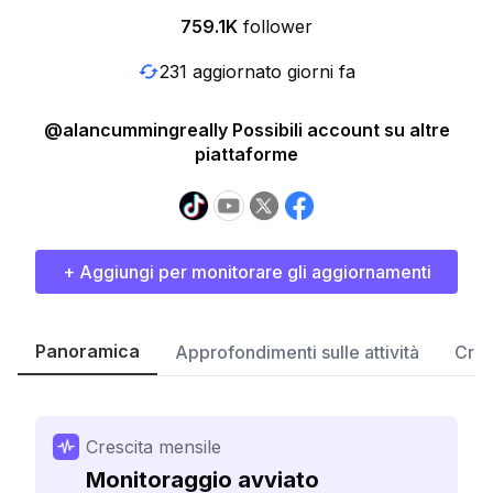
759.1K
follower
231 aggiornato giorni fa
@alancummingreally Possibili account su altre
piattaforme
+ Aggiungi per monitorare gli aggiornamenti
Panoramica
Approfondimenti sulle attività
Cres
Crescita mensile
Monitoraggio avviato