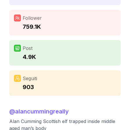
Follower
759.1K
Post
4.9K
Seguiti
903
@
alancummingreally
Alan Cumming Scottish elf trapped inside middle
aged man’s body