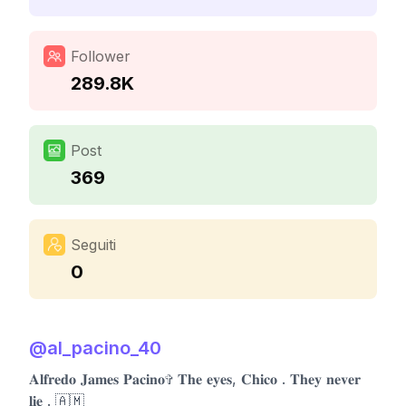
Follower
289.8K
Post
369
Seguiti
0
@
al_pacino_40
𝐀𝐥𝐟𝐫𝐞𝐝𝐨 𝐉𝐚𝐦𝐞𝐬 𝐏𝐚𝐜𝐢𝐧𝐨✞ 𝐓𝐡𝐞 𝐞𝐲𝐞𝐬, 𝐂𝐡𝐢𝐜𝐨 . 𝐓𝐡𝐞𝐲 𝐧𝐞𝐯𝐞𝐫
𝐥𝐢𝐞 . 🇦🇲