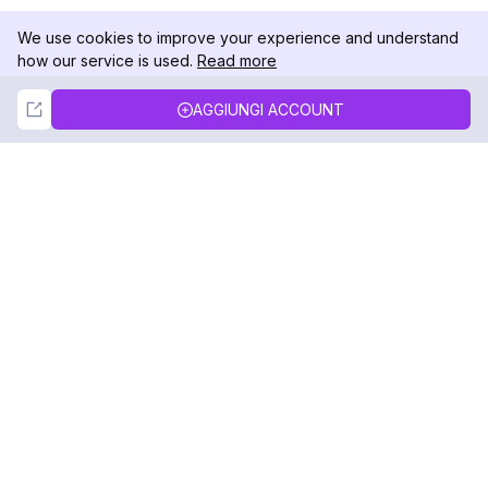
We use cookies to improve your experience and understand
how our service is used.
Read more
Not Now
Accept
AGGIUNGI ACCOUNT
DolphinRadar
Il tuo tracker di attività Instagram definitivo
Seguici
PRODOTTO
RISORSE
Esempio di Analisi
Registro delle Modifiche