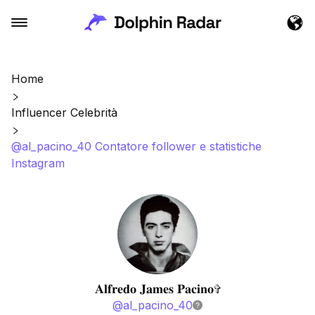
Home
Influencer Celebrità
@al_pacino_40 Contatore follower e statistiche
Instagram
𝐀𝐥𝐟𝐫𝐞𝐝𝐨 𝐉𝐚𝐦𝐞𝐬 𝐏𝐚𝐜𝐢𝐧𝐨✞
@
al_pacino_40