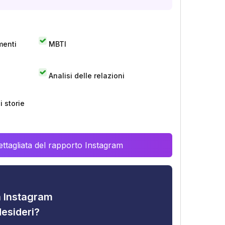
menti
MBTI
Analisi delle relazioni
 storie
ttagliata del rapporto Instagram
tà Instagram
desideri?