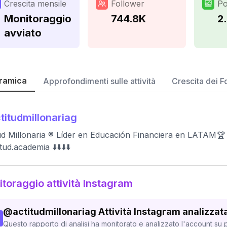
Crescita mensile
Follower
Po
Monitoraggio
744.8K
2
avviato
ramica
Approfondimenti sulle attività
Crescita dei F
titudmillonariag
ud Millonaria ® Líder en Educación Financiera en LATAM
ud.academia ⬇️⬇️⬇️⬇️
toraggio attività Instagram
@
actitudmillonariag
Attività Instagram analizzat
Questo rapporto di analisi ha monitorato e analizzato l'account su p