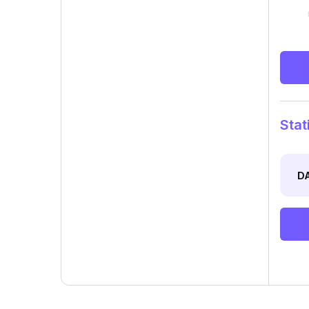
Stat
D