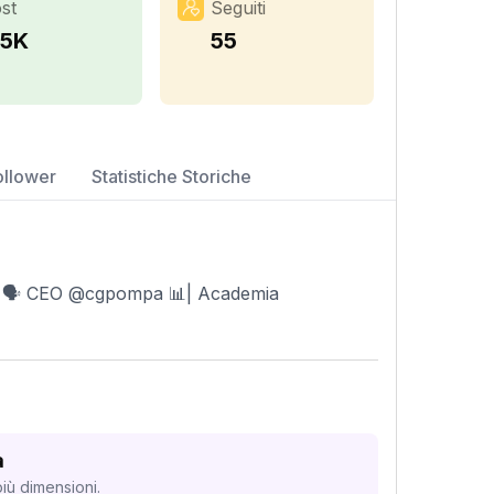
st
Seguiti
.5K
55
ollower
Statistiche Storiche
🏆 🗣 CEO @cgpompa 📊| Academia
a
iù dimensioni.