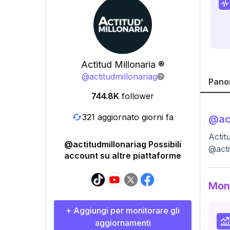
Actitud Millonaria ®
@
actitudmillonariag
Pano
744.8K
follower
321 aggiornato giorni fa
@
ac
Actit
@actitudmillonariag Possibili
@actit
account su altre piattaforme
Moni
+ Aggiungi per monitorare gli
aggiornamenti