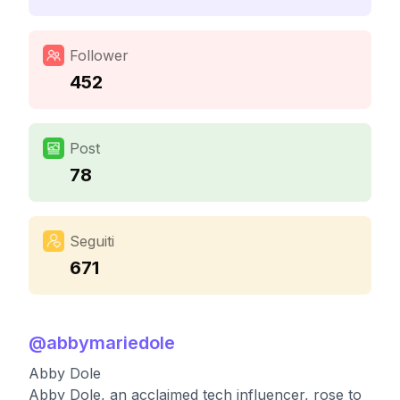
Follower
452
Post
78
Seguiti
671
@
abbymariedole
Abby Dole
Abby Dole, an acclaimed tech influencer, rose to