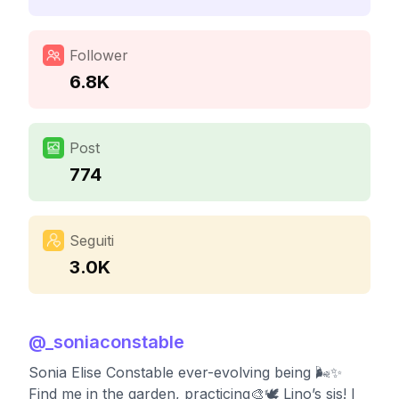
Follower
6.8K
Post
774
Seguiti
3.0K
@
_soniaconstable
Sonia Elise Constable ever-evolving being 🌬️✨
Find me in the garden, practicing🎨🕊️ Lino’s sis! I