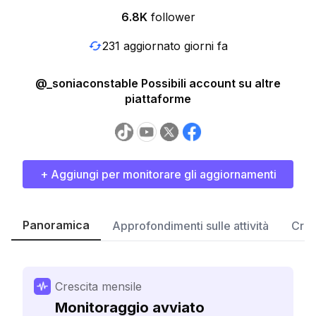
6.8K
follower
231 aggiornato giorni fa
@_soniaconstable Possibili account su altre
piattaforme
+ Aggiungi per monitorare gli aggiornamenti
Panoramica
Approfondimenti sulle attività
Cres
Crescita mensile
Monitoraggio avviato