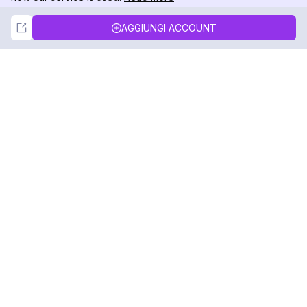
Not Now
Accept
AGGIUNGI ACCOUNT
DolphinRadar
Il tuo tracker di attività Instagram definitivo
Seguici
PRODOTTO
RISORSE
Esempio di Analisi
Registro delle Modifiche
Prezzi
Blog
Contattaci
Chi siamo