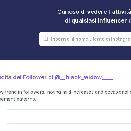
Curioso di vedere l'attivi
di qualsiasi influencer 
cita dei Follower di @__black_widow____
w trend in followers, noting mild increases and occasional d
ement patterns.