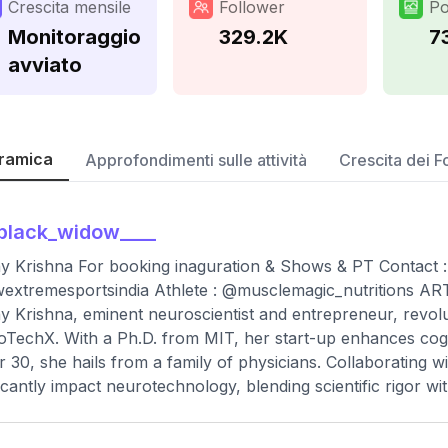
Crescita mensile
Follower
Po
Monitoraggio
329.2K
7
avviato
ramica
Approfondimenti sulle attività
Crescita dei F
black_widow____
y Krishna For booking inaguration & Shows & PT Contact
xtremesportsindia Athlete : @musclemagic_nutritions A
y Krishna, eminent neuroscientist and entrepreneur, revolu
TechX. With a Ph.D. from MIT, her start-up enhances cognit
 30, she hails from a family of physicians. Collaborating wi
ficantly impact neurotechnology, blending scientific rigor wi