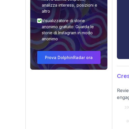
analizza interessi, posizioni e
altro
Visualizzatore di storie
anonimo gratuito: Guarda le
storie di Instagram in modo
anonimo
Prova DolphinRadar ora
Cres
Revie
engag