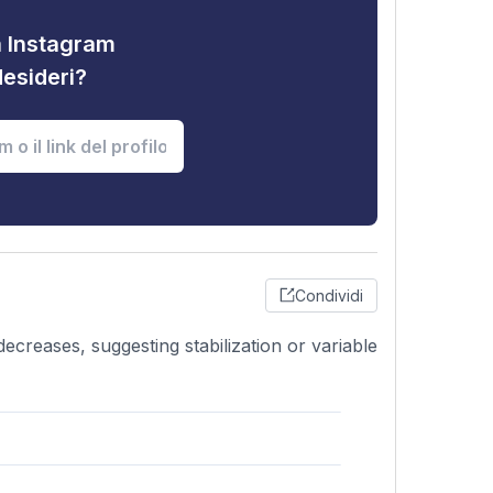
tà Instagram
desideri?
Condividi
ecreases, suggesting stabilization or variable