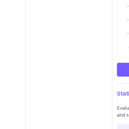
Stat
Evalu
and s