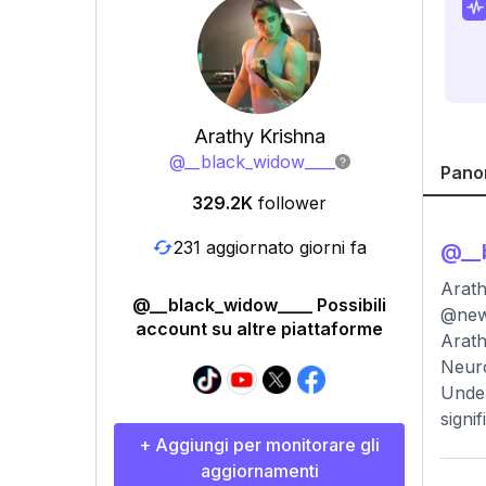
Arathy Krishna
@
__black_widow____
Pano
329.2K
follower
231 aggiornato giorni fa
@
__
Arath
@__black_widow____ Possibili
@newe
account su altre piattaforme
Arath
Neuro
Under
signi
+ Aggiungi per monitorare gli
aggiornamenti