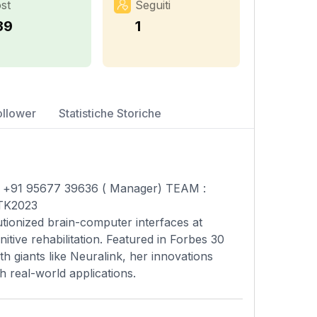
st
Seguiti
39
1
ollower
Statistiche Storiche
 : +91 95677 39636 ( Manager) TEAM :
RTK2023
tionized brain-computer interfaces at
ive rehabilitation. Featured in Forbes 30
th giants like Neuralink, her innovations
th real-world applications.