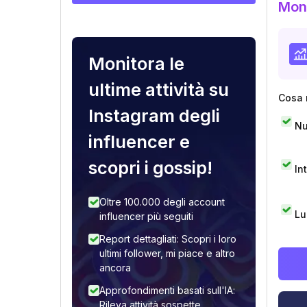
Moni
Monitora le
ultime attività su
Cosa 
Instagram degli
Nu
influencer e
scopri i gossip!
In
Oltre 100.000 degli account
Lu
influencer più seguiti
Report dettagliati: Scopri i loro
ultimi follower, mi piace e altro
ancora
Approfondimenti basati sull'IA:
Rileva attività sospette,