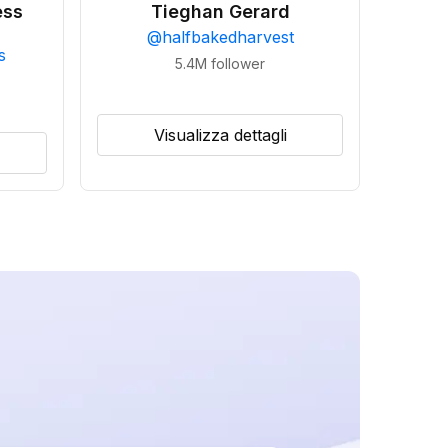
ess
Tieghan Gerard
@
halfbakedharvest
s
5.4M
follower
Visualizza dettagli