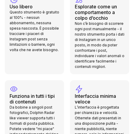
Uso libero
Esplorate come un
comportamento a
Questo strumento è gratuito
colpo d’occhio
al 100% - nessun
abbonamento, nessuna
Non c’è bisogno di scorrere
spesa nascosta. È possibile
ogni post manualmente - il
tracciare i piaceri di
nostro strumento porta i dati
Instagram post senza
di Instagram in un unico
limitazioni o barriere, ogni
posto, in modo da poter
volta che ne avete bisogno.
confrontare i post,
individuare i valori anomali o
identificare facilmente i
contenuti migliori.
Funziona in tutti i tipi
Interfaccia minima
di contenuti
veloce
Da bobine a singoli post
L’interfaccia è progettata
fotografici, Dolphin Radar
per chiarezza e velocità.
like viewer supporta tutti i
Otterrete dati presentati in
formati di posta pubblica.
una disposizione pulita -
Potete vedere "mi piace"
niente pubblicità, niente