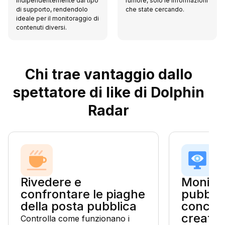
indipendentemente dal tipo
rumore, solo le informazioni
di supporto, rendendolo
che state cercando.
ideale per il monitoraggio di
contenuti diversi.
Chi trae vantaggio dallo
spettatore di like di Dolphin
Radar
Rivedere e
Monitora
confrontare le piaghe
pubblic
della posta pubblica
concorr
creator
Controlla come funzionano i