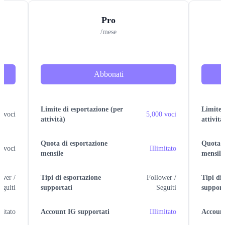
Pro
/mese
Abbonati
Limite di esportazione (per
Limite 
0 voci
5,000 voci
attività)
attività
Quota di esportazione
Quota d
0 voci
Illimitato
mensile
mensile
ower /
Tipi di esportazione
Follower /
Tipi di
eguiti
supportati
Seguiti
support
mitato
Account IG supportati
Illimitato
Account