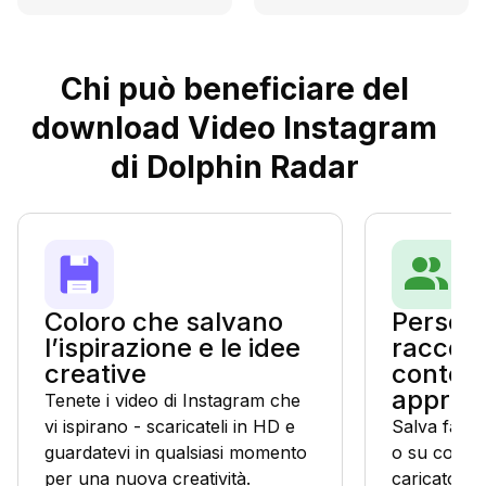
Chi può beneficiare del
download Video Instagram
di Dolphin Radar
Coloro che salvano
Person
l’ispirazione e le idee
raccolg
creative
contenu
appren
Tenete i video di Instagram che
vi ispirano - scaricateli in HD e
Salva facil
guardatevi in qualsiasi momento
o su come f
per una nuova creatività.
caricatore 