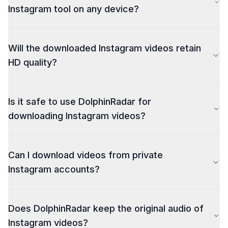
instantly. No login or app required.
Instagram tool on any device?
Yes — It works on mobile, tablet, and desktop
Will the downloaded Instagram videos retain
browsers, letting you download Instagram videos
online anytime, anywhere.
HD quality?
Absolutely — Our Instagram video downloader HD
Is it safe to use DolphinRadar for
preserves the original resolution and clarity of every
video you save.
downloading Instagram videos?
Yes — DolphinRadar is fully secure and requires no
Can I download videos from private
login or personal information. Your downloads remain
private and protected.
Instagram accounts?
No — You can only download videos from public
Does DolphinRadar keep the original audio of
Instagram profiles. DolphinRadar respects Instagram’s
privacy and data policies.
Instagram videos?