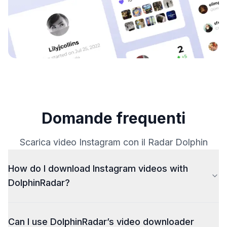
Domande frequenti
Scarica video Instagram con il Radar Dolphin
How do I download Instagram videos with
DolphinRadar?
Simply paste the Instagram Profile URL or Username
Can I use DolphinRadar’s video downloader
into our tool, choose HD quality, and download