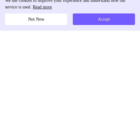
We use cookies to improve your experience and understand how our
service is used.
Read more
Not Now
Accept
DolphinRadar
Tu Rastreador Definitivo de Actividad en Instagram
Síguenos
PRODUCTO
RECURSOS
Muestra de Análisis
Registro de Cambios
Precios
Blog