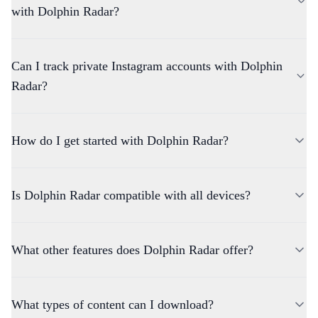
with Dolphin Radar?
Yes, we now support content downloads from Threads. With our
Can I track private Instagram accounts with Dolphin
Threads Downloader
，you can save videos, GIFs, and images
from Threads posts — all in high quality, completely free, and
Radar?
without watermarks.
How do I get started with Dolphin Radar?
Is Dolphin Radar compatible with all devices?
What other features does Dolphin Radar offer?
What types of content can I download?