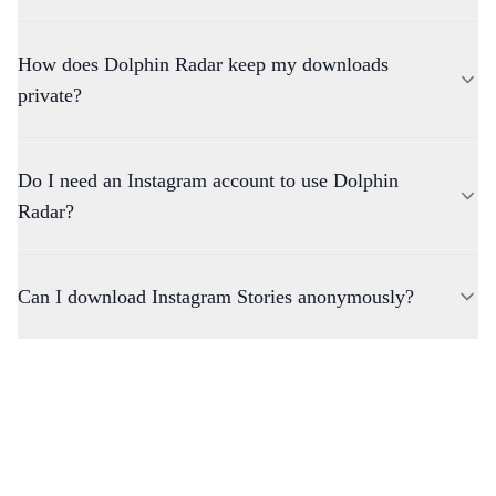
How does Dolphin Radar keep my downloads
private?
Dolphin Radar does not host or store any Instagram content. All
Do I need an Instagram account to use Dolphin
downloads are processed directly on your device, ensuring
privacy. Only publicly available content can be accessed.
Radar?
Can I download Instagram Stories anonymously?