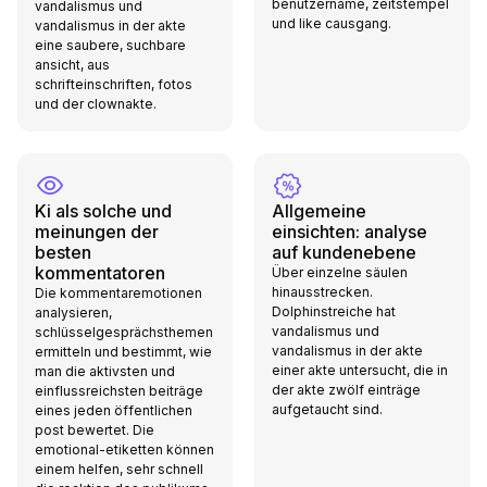
benutzername, zeitstempel
vandalismus und
und like causgang.
vandalismus in der akte
eine saubere, suchbare
ansicht, aus
schrifteinschriften, fotos
und der clownakte.
Ki als solche und
Allgemeine
meinungen der
einsichten: analyse
besten
auf kundenebene
kommentatoren
Über einzelne säulen
hinausstrecken.
Die kommentaremotionen
Dolphinstreiche hat
analysieren,
vandalismus und
schlüsselgesprächsthemen
vandalismus in der akte
ermitteln und bestimmt, wie
einer akte untersucht, die in
man die aktivsten und
der akte zwölf einträge
einflussreichsten beiträge
aufgetaucht sind.
eines jeden öffentlichen
post bewertet. Die
emotional-etiketten können
einem helfen, sehr schnell