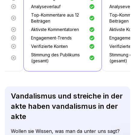
Analyseverlauf
Analyseverla
2
Top-Kommentare aus 12
Top-Komment
Beiträgen
Beiträgen
n
Aktivste Kommentatoren
Aktivste Ko
Engagement-Trends
Engagement
Verifizierte Konten
Verifizierte 
s
Stimmung des Publikums
Stimmung de
(gesamt)
(gesamt)
Vandalismus und streiche in der
akte haben vandalismus in der
akte
Wollen sie Wissen, was man da unter uns sagt?