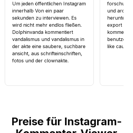
Um jeden öffentlichen Instagram
forschungs
innerhalb Von ein paar
und archiv
sekunden zu interviewen. Es
herunterge
wird nicht mehr endlos fließen.
export geh
Dolphinvanda kommentiert
kommentati
vandalismus und vandalismus in
benutzerna
der akte eine saubere, suchbare
like causga
ansicht, aus schrifteinschriften,
fotos und der clownakte.
Preise für Instagram-