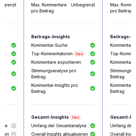
egrenzt
Max. Kommentare
Unbegrenzt
Max. Komme
pro Beitrag
pro Beitrag
Beitrags-Insights
Beitrags-In
Kommentar-Suche
Kommentar-
Top-Kommentatoren
Top-Kommen
eu
Neu
n
Kommentare exportieren
Kommentare 
Stimmungsanalyse pro
Stimmungsan
Beitrag
Beitrag
Kommentar-Insights pro
Kommentar-In
Beitrag
Beitrag
Gesamt-Insights
Gesamt-Ins
u
Neu
lyse
Umfang der Gesamtanalyse
Umfang der 
ieren
Overall Insights aktualisieren
Overall Insig