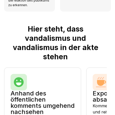
die reaktion des publikums
zu erkennen.
Hier steht, dass
vandalismus und
vandalismus in der akte
stehen
Anhand des
Exporti
öffentlichen
absatz 
komments umgehend
Kommentare
nachsehen
und reifen