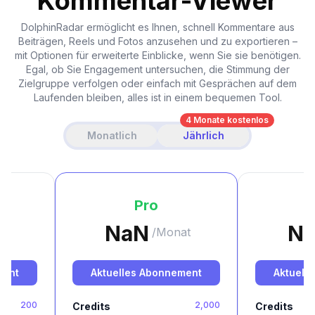
Kommentar-Viewer
DolphinRadar ermöglicht es Ihnen, schnell Kommentare aus
Beiträgen, Reels und Fotos anzusehen und zu exportieren –
mit Optionen für erweiterte Einblicke, wenn Sie sie benötigen.
Egal, ob Sie Engagement untersuchen, die Stimmung der
Zielgruppe verfolgen oder einfach mit Gesprächen auf dem
Laufenden bleiben, alles ist in einem bequemen Tool.
4 Monate kostenlos
Monatlich
Jährlich
Pro
NaN
N
at
/Monat
ment
Aktuelles Abonnement
Aktuell
200
2,000
Credits
Credits