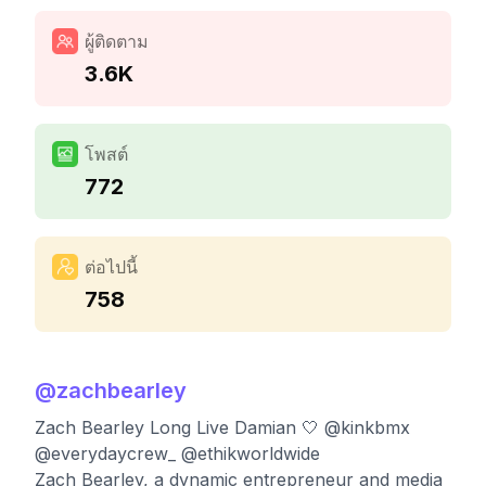
ผู้ติดตาม
3.6K
โพสต์
772
ต่อไปนี้
758
@
zachbearley
Zach Bearley Long Live Damian 🤍 @kinkbmx
@everydaycrew_ @ethikworldwide
Zach Bearley, a dynamic entrepreneur and media