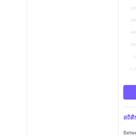
สถิต
Betwe