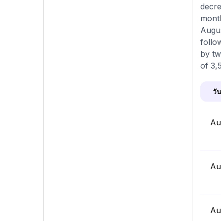
decre
month
Augus
follo
by tw
of 3,
วัน
Au
Au
Au