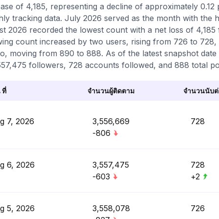
ase of 4,185, representing a decline of approximately 0.12
ly tracking data. July 2026 served as the month with the hi
t 2026 recorded the lowest count with a net loss of 4,185 f
wing count increased by two users, rising from 726 to 728,
o, moving from 890 to 888. As of the latest snapshot date i
557,475 followers, 728 accounts followed, and 888 total po
 ที่
จำนวนผู้ติดตาม
จำนวนนับต่อ
g 7, 2026
3,556,669
728
-806
g 6, 2026
3,557,475
728
-603
+2
g 5, 2026
3,558,078
726