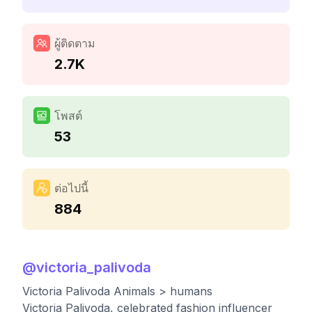
ผู้ติดตาม
2.7K
โพสต์
53
ต่อไปนี้
884
@
victoria_palivoda
Victoria Palivoda Animals > humans
Victoria Palivoda, celebrated fashion influencer