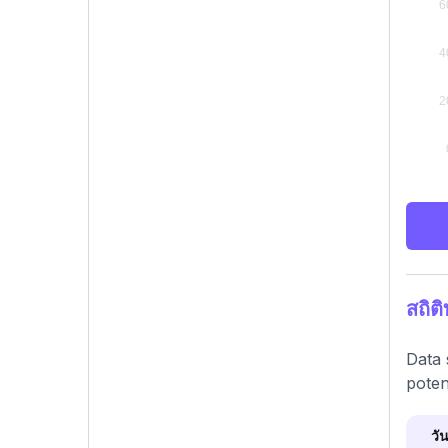
สถิต
Data 
poten
วัน