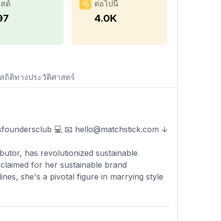
สต์
ต่อไปนี้
97
4.0K
สถิติทางประวัติศาสตร์
vsfoundersclub 💻 📧
hello@matchstick.com
↓
ibutor, has revolutionized sustainable
acclaimed for her sustainable brand
nes, she's a pivotal figure in marrying style