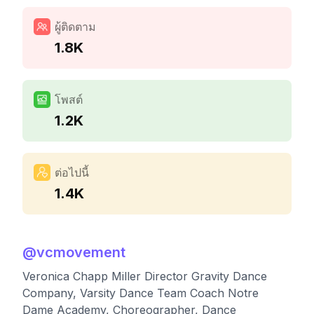
ผู้ติดตาม
1.8K
โพสต์
1.2K
ต่อไปนี้
1.4K
@
vcmovement
Veronica Chapp Miller Director Gravity Dance
Company, Varsity Dance Team Coach Notre
Dame Academy, Choreographer, Dance