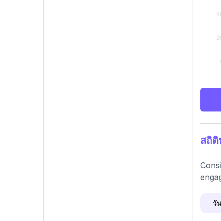
สถิต
Consi
engag
วัน