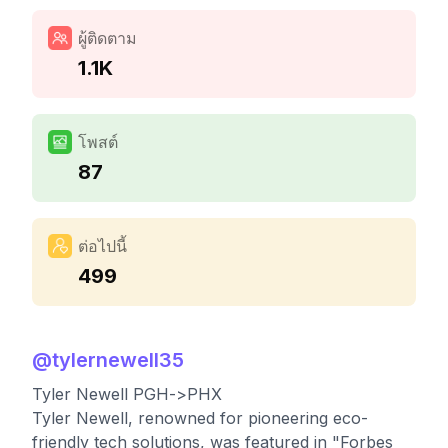
ผู้ติดตาม
1.1K
โพสต์
87
ต่อไปนี้
499
@
tylernewell35
Tyler Newell PGH->PHX
Tyler Newell, renowned for pioneering eco-
friendly tech solutions, was featured in "Forbes