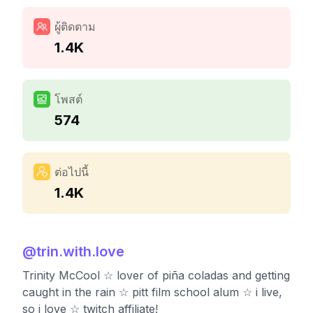
ผู้ติดตาม
1.4K
โพสต์
574
ต่อไปนี้
1.4K
@
trin.with.love
Trinity McCool ☆ lover of piña coladas and getting
caught in the rain ☆ pitt film school alum ☆ i live,
so i love ☆ twitch affiliate!