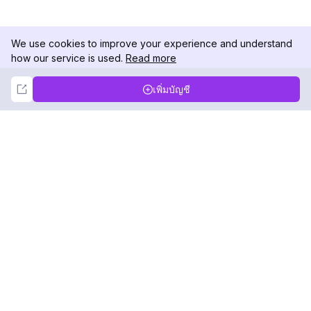
We use cookies to improve your experience and understand
how our service is used.
Read more
Not Now
Accept
เพิ่มบัญชี
DolphinRadar
เครื่องติดตามกิจกรรม Instagram ของคุณ
ตามเรามา
สินค้า
ทรัพยากร