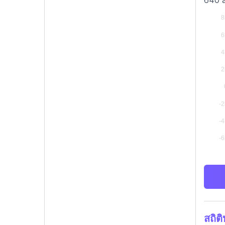
640 a
สถิต