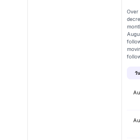
Over 
decre
month
Augus
follo
movin
follo
วัน
Au
Au