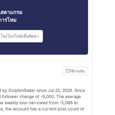
ินสตาแกรม
งการไหม
ใช้ร่วมกัน
d by DolphinRadar since Jul 22, 2026. Since
t follower change of -9,000. The average
 the weekly loss narrowed from -5,088 to
te, the account has a current post count of