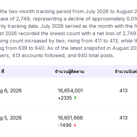
the two-month tracking period from July 2026 to August 20
ase of 2,749, representing a decline of approximately 0.0
ly tracking data. July 2026 served as the month with the h
t 2026 recorded the lowest count with a net loss of 2,749 
wing count increased by two, rising from 411 to 413, while
g from 639 to 640. As of the latest snapshot in August 2026
wers, 413 accounts followed, and 640 total posts.
 ที่
จำนวนผู้ติดตาม
จำนวนนับต่อ
g 6, 2026
16,654,001
413
+2335
g 5, 2026
16,651,666
413
-1496