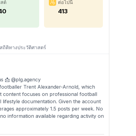
สต์
ต่อไปนี้
40
413
สถิติทางประวัติศาสตร์
tatus 📩 @plg.agency
l footballer Trent Alexander-Arnold, which
t content focuses on professional football
l lifestyle documentation. Given the account
averages approximately 1.5 posts per week. No
 no information available regarding activity on