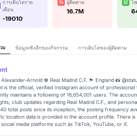
การเติบโตราย
ผู้ติดตาม
โพ
เดือน
16.7M
6
-19010
วม
ข้อมูลเชิงลึกของกิจกรรม
การเติบโตของผู้ติดตาม
ent
Alexander-Arnold ⚽ Real Madrid C.F. 🏴󠁧󠁢󠁥󠁮󠁧󠁿 England 📸 @s
t is the official, verified Instagram account of professiona
ntly maintains a following of 16,654,001 users. The accoun
ights, club updates regarding Real Madrid C.F., and persona
40 total posts since its inception, the posting frequency 
fic location data is provided in the account profile. There is
 social media platforms such as TikTok, YouTube, or X.