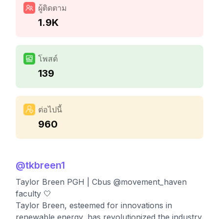
ผู้ติดตาม
1.9K
โพสต์
139
ต่อไปนี้
960
@
tkbreen1
Taylor Breen PGH | Cbus @movement_haven
faculty 🤍
Taylor Breen, esteemed for innovations in
renewable energy, has revolutionized the industry