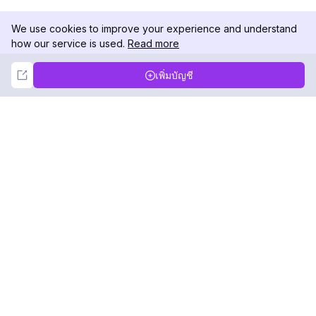
We use cookies to improve your experience and understand
how our service is used.
Read more
Not Now
Accept
เพิ่มบัญชี
DolphinRadar
เครื่องติดตามกิจกรรม Instagram ของคุณ
ตามเรามา
สินค้า
ทรัพยากร
ตัวอย่างการวิเคราะห์
บันทึกการเปลี่ยนแปลง