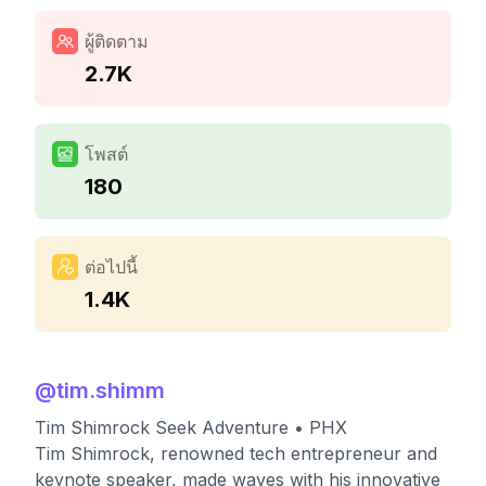
ผู้ติดตาม
2.7K
โพสต์
180
ต่อไปนี้
1.4K
@
tim.shimm
Tim Shimrock Seek Adventure • PHX
Tim Shimrock, renowned tech entrepreneur and
keynote speaker, made waves with his innovative