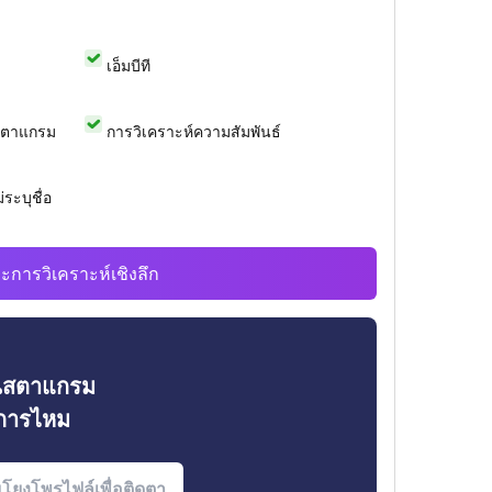
เอ็มบีที
สตาแกรม
การวิเคราะห์ความสัมพันธ์
ระบุชื่อ
ะการวิเคราะห์เชิงลึก
ินสตาแกรม
งการไหม