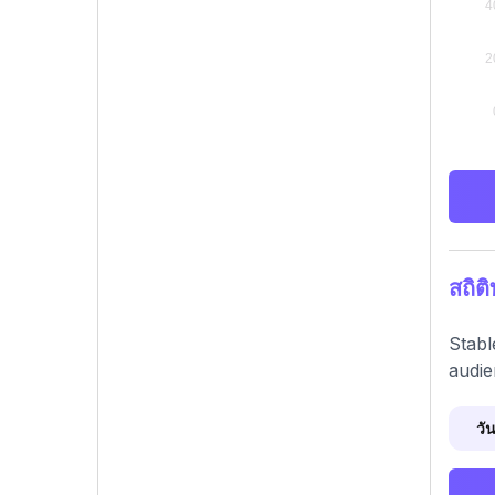
สถิต
Stabl
audie
วัน