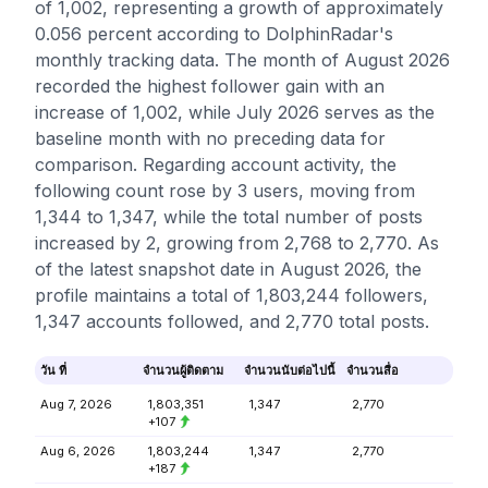
of 1,002, representing a growth of approximately
0.056 percent according to DolphinRadar's
monthly tracking data. The month of August 2026
recorded the highest follower gain with an
increase of 1,002, while July 2026 serves as the
baseline month with no preceding data for
comparison. Regarding account activity, the
following count rose by 3 users, moving from
1,344 to 1,347, while the total number of posts
increased by 2, growing from 2,768 to 2,770. As
of the latest snapshot date in August 2026, the
profile maintains a total of 1,803,244 followers,
1,347 accounts followed, and 2,770 total posts.
วัน ที่
จำนวนผู้ติดตาม
จำนวนนับต่อไปนี้
จำนวนสื่อ
Aug 7, 2026
1,803,351
1,347
2,770
+107
Aug 6, 2026
1,803,244
1,347
2,770
+187