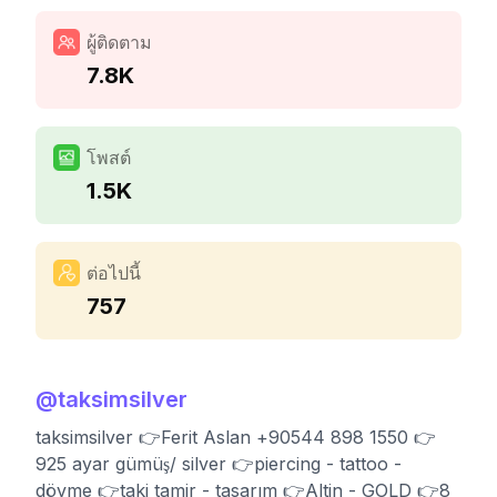
ผู้ติดตาม
7.8K
โพสต์
1.5K
ต่อไปนี้
757
@
taksimsilver
taksimsilver 👉Ferit Aslan +90544 898 1550 👉
925 ayar gümüş/ silver 👉piercing - tattoo -
dövme 👉taki tamir - tasarım 👉Altin - GOLD 👉8