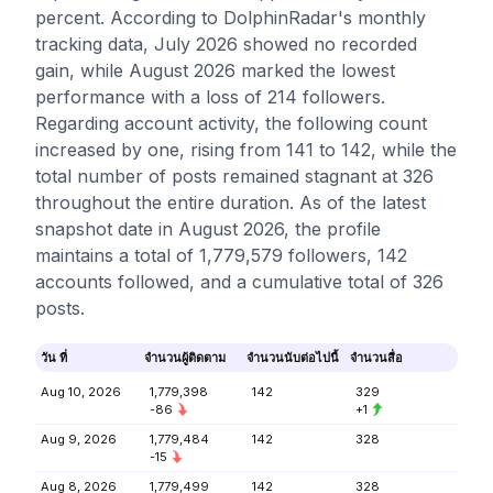
percent. According to DolphinRadar's monthly
tracking data, July 2026 showed no recorded
gain, while August 2026 marked the lowest
performance with a loss of 214 followers.
Regarding account activity, the following count
increased by one, rising from 141 to 142, while the
total number of posts remained stagnant at 326
throughout the entire duration. As of the latest
snapshot date in August 2026, the profile
maintains a total of 1,779,579 followers, 142
accounts followed, and a cumulative total of 326
posts.
วัน ที่
จำนวนผู้ติดตาม
จำนวนนับต่อไปนี้
จำนวนสื่อ
Aug 10, 2026
1,779,398
142
329
-86
+1
Aug 9, 2026
1,779,484
142
328
-15
Aug 8, 2026
1,779,499
142
328