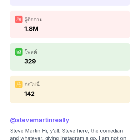
ผู้ติดตาม
1.8M
โพสต์
329
ต่อไปนี้
142
@
stevemartinreally
Steve Martin Hi, y’all. Steve here, the comedian
and whatever, giving Instagram a go. I am not on