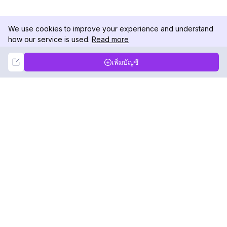
We use cookies to improve your experience and understand
how our service is used.
Read more
Not Now
Accept
เพิ่มบัญชี
DolphinRadar
เครื่องติดตามกิจกรรม Instagram ของคุณ
ตามเรามา
สินค้า
ทรัพยากร