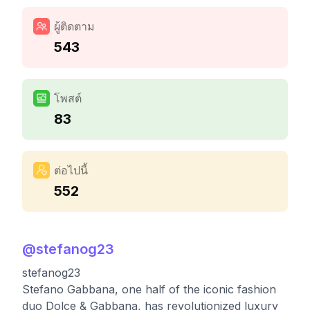
ผู้ติดตาม
543
โพสต์
83
ต่อไปนี้
552
@
stefanog23
stefanog23
Stefano Gabbana, one half of the iconic fashion
duo Dolce & Gabbana, has revolutionized luxury