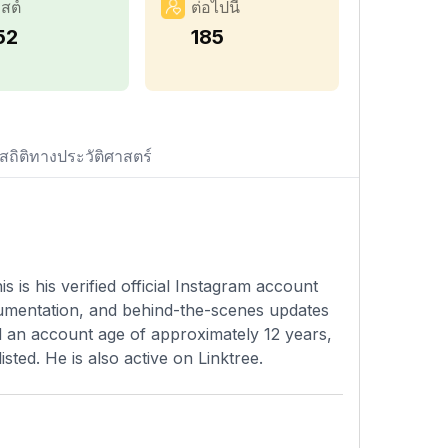
สต์
ต่อไปนี้
52
185
สถิติทางประวัติศาสตร์
s is his verified official Instagram account
cumentation, and behind-the-scenes updates
nd an account age of approximately 12 years,
sted. He is also active on Linktree.