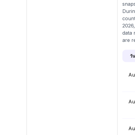
snaps
Durin
count
2026,
data 
are r
วัน
Au
Au
Au