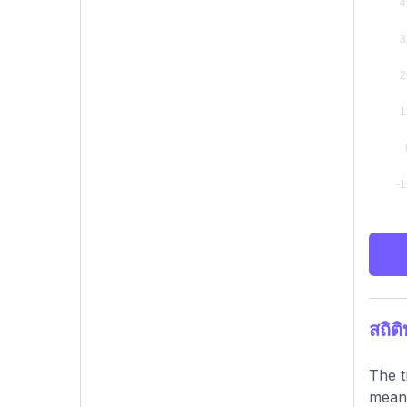
สถิต
The t
meani