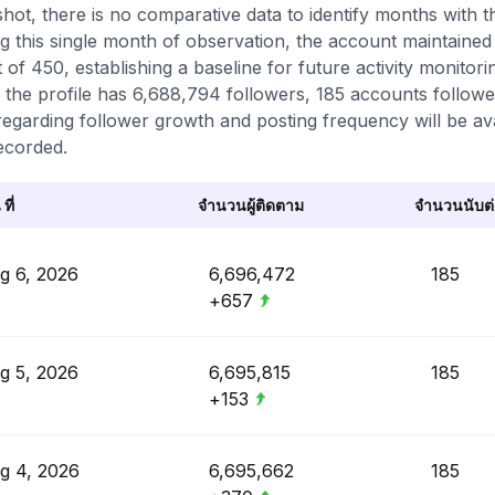
hot, there is no comparative data to identify months with th
g this single month of observation, the account maintained 
 of 450, establishing a baseline for future activity monitori
 the profile has 6,688,794 followers, 185 accounts follow
regarding follower growth and posting frequency will be av
ecorded.
 ที่
จำนวนผู้ติดตาม
จำนวนนับต่อ
g 6, 2026
6,696,472
185
+657
g 5, 2026
6,695,815
185
+153
g 4, 2026
6,695,662
185