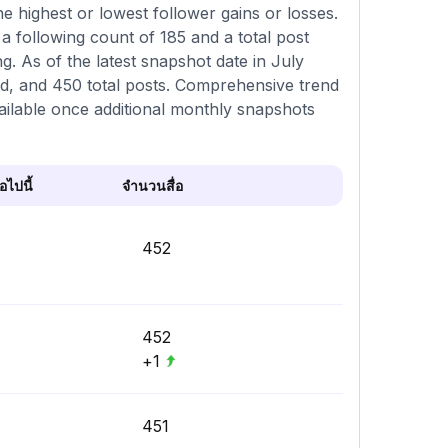
e highest or lowest follower gains or losses.
a following count of 185 and a total post
ng. As of the latest snapshot date in July
ed, and 450 total posts. Comprehensive trend
ailable once additional monthly snapshots
ไปนี้
จำนวนสื่อ
452
452
+1
451