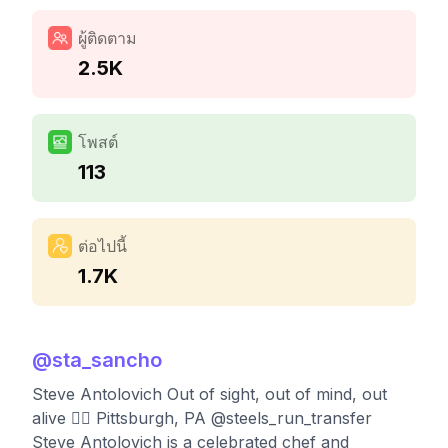
ผู้ติดตาม
2.5K
โพสต์
113
ต่อไปนี้
1.7K
@
sta_sancho
Steve Antolovich Out of sight, out of mind, out
alive 👉🏻 Pittsburgh, PA @steels_run_transfer
Steve Antolovich is a celebrated chef and