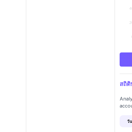
สถิต
Analy
accou
วัน