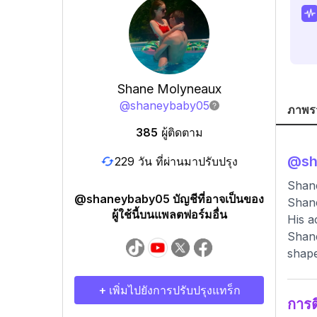
Shane Molyneaux
@
shaneybaby05
ภาพร
385
ผู้ติดตาม
@
s
229 วัน ที่ผ่านมาปรับปรุง
Shan
@shaneybaby05 บัญชีที่อาจเป็นของ
Shane
ผู้ใช้นี้บนแพลตฟอร์มอื่น
His a
Shane
shape
+ เพิ่มไปยังการปรับปรุงแทร็ก
การ