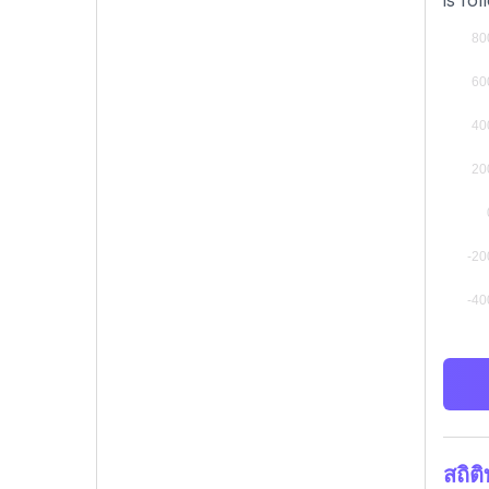
is fo
สถิต