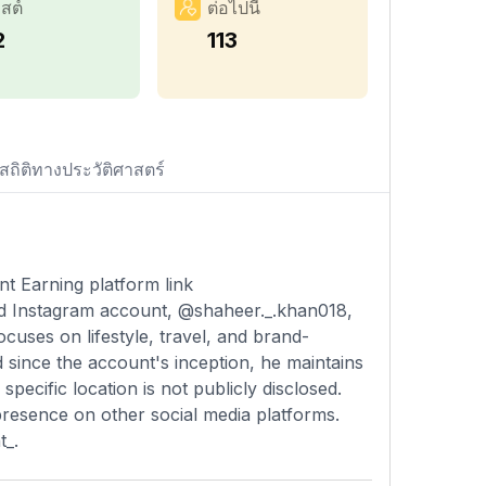
สต์
ต่อไปนี้
2
113
สถิติทางประวัติศาสตร์
t Earning platform link
ied Instagram account, @shaheer._.khan018,
ocuses on lifestyle, travel, and brand-
 since the account's inception, he maintains
pecific location is not publicly disclosed.
 presence on other social media platforms.
t_.