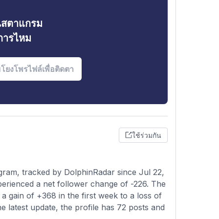
ินสตาแกรม
งการไหม
ใช้ร่วมกัน
gram, tracked by DolphinRadar since Jul 22,
perienced a net follower change of -226. The
 gain of +368 in the first week to a loss of
he latest update, the profile has 72 posts and