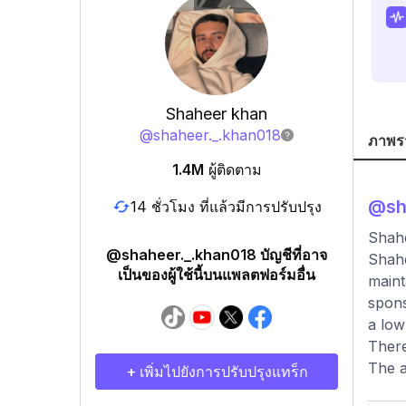
Shaheer khan
@
shaheer._.khan018
ภาพร
1.4M
ผู้ติดตาม
@
sh
14 ชั่วโมง ที่แล้วมีการปรับปรุง
Shahe
@shaheer._.khan018 บัญชีที่อาจ
Shahe
เป็นของผู้ใช้นี้บนแพลตฟอร์มอื่น
maint
spons
a low
There
The a
+ เพิ่มไปยังการปรับปรุงแทร็ก