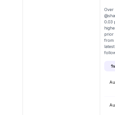
Over 
@shah
0.03 
highe
prior
from 
lates
follo
วัน
Au
Au