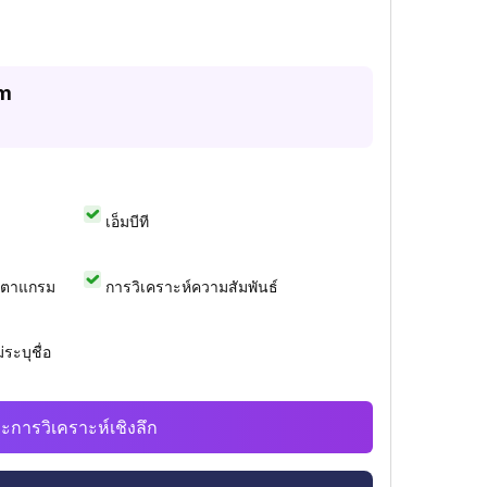
am
เอ็มบีที
สตาแกรม
การวิเคราะห์ความสัมพันธ์
ระบุชื่อ
ะการวิเคราะห์เชิงลึก