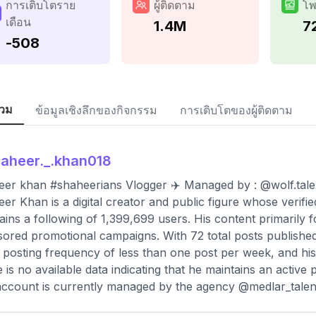
การเติบโตราย
ผู้ติดตาม
โพ
เดือน
1.4M
7
-508
วม
ข้อมูลเชิงลึกของกิจกรรม
การเติบโตของผู้ติดตาม
aheer._.khan018
er khan #shaheerians Vlogger ✈️ Managed by : @wolf.talen
er Khan is a digital creator and public figure whose verif
ains a following of 1,399,699 users. His content primarily f
ored promotional campaigns. With 72 total posts published
 posting frequency of less than one post per week, and his s
 is no available data indicating that he maintains an active
ccount is currently managed by the agency @medlar_talen