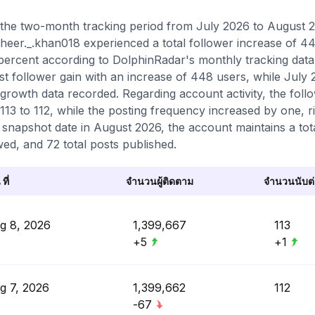
the two-month tracking period from July 2026 to August 20
eer._.khan018 experienced a total follower increase of 44
percent according to DolphinRadar's monthly tracking dat
st follower gain with an increase of 448 users, while July
 growth data recorded. Regarding account activity, the fol
113 to 112, while the posting frequency increased by one, ri
t snapshot date in August 2026, the account maintains a tot
wed, and 72 total posts published.
 ที่
จำนวนผู้ติดตาม
จำนวนนับต่อ
g 8, 2026
1,399,667
113
+5
+1
g 7, 2026
1,399,662
112
-67