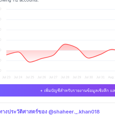
llowing 112 accounts.
+ เพิ่มบัญชีสำหรับรายงานข้อมูลเชิงลึก แล
ิทางประวัติศาสตร์ของ @shaheer._.khan018