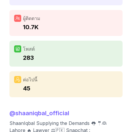
ผู้ติดตาม
10.7K
โพสต์
283
ต่อไปนี้
45
@
shaaniqbal_official
ShaanIqbal Supplying the Demands 👅 🤵👰
Lahore 🔥 Lawyer ⚖🇵🇰 Snapchat :