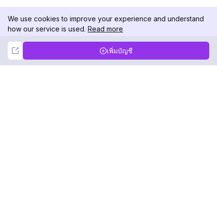
We use cookies to improve your experience and understand
how our service is used.
Read more
Not Now
Accept
เพิ่มบัญชี
DolphinRadar
เครื่องติดตามกิจกรรม Instagram ของคุณ
ตามเรามา
สินค้า
ทรัพยากร
ตัวอย่างการวิเคราะห์
บันทึกการเปลี่ยนแปลง