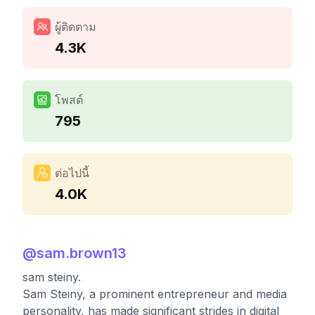
ผู้ติดตาม
4.3K
โพสต์
795
ต่อไปนี้
4.0K
@
sam.brown13
sam steiny.
Sam Steiny, a prominent entrepreneur and media
personality, has made significant strides in digital