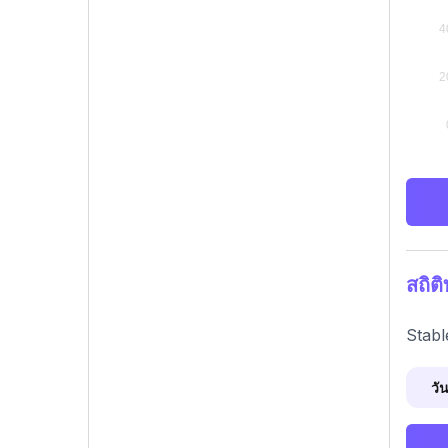
สถิต
Stabl
วัน