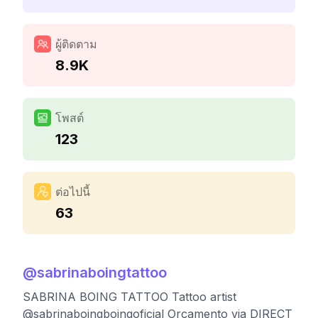
ผู้ติดตาม
8.9K
โพสต์
123
ต่อไปนี้
63
@
sabrinaboingtattoo
SABRINA BOING TATTOO Tattoo artist
@sabrinaboingboingoficial Orçamento via DIRECT