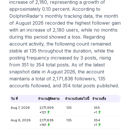
increase of 2,180, representing a growth of
approximately 0.10 percent. According to
DolphinRadar's monthly tracking data, the month
of August 2026 recorded the highest follower gain
with an increase of 2,180 users, while no months
during this period showed a loss. Regarding
account activity, the following count remained
stable at 135 throughout the duration, while the
posting frequency increased by 3 posts, rising
from 351 to 354 total posts. As of the latest
snapshot date in August 2026, the account
maintains a total of 2,171,838 followers, 135
accounts followed, and 354 total posts published.
วัน ที่
จำนวนผู้ติดตาม
จำนวนนับต่อไปนี้
จำนวนสื่อ
Aug 7, 2026
2,171,959
135
355
+121
+1
Aug 6, 2026
2,171,838
135
354
+161
+1