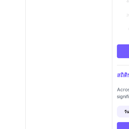
สถิต
Acros
signi
วัน