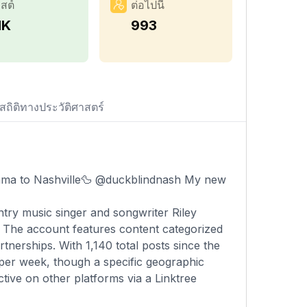
สต์
ต่อไปนี้
1K
993
สถิติทางประวัติศาสตร์
ama to Nashville🦆 @duckblindnash My new
ntry music singer and songwriter Riley
. The account features content categorized
tnerships. With 1,140 total posts since the
 per week, though a specific geographic
active on other platforms via a Linktree