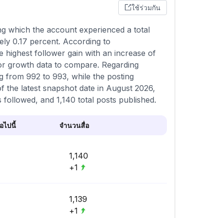
ใช้ร่วมกัน
g which the account experienced a total
ely 0.17 percent. According to
 highest follower gain with an increase of
ior growth data to compare. Regarding
ng from 992 to 993, while the posting
f the latest snapshot date in August 2026,
s followed, and 1,140 total posts published.
ไปนี้
จำนวนสื่อ
1,140
+1
1,139
+1