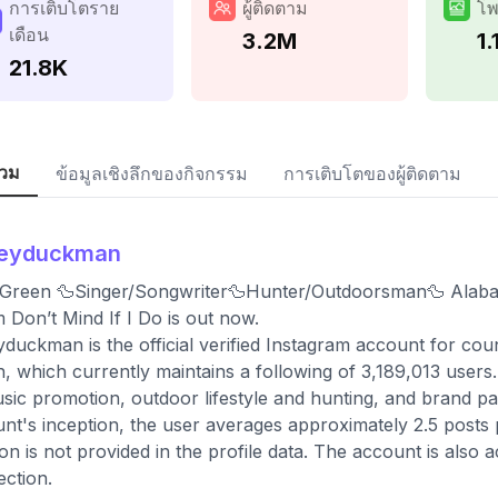
การเติบโตราย
ผู้ติดตาม
โพ
เดือน
3.2M
1.
21.8K
วม
ข้อมูลเชิงลึกของกิจกรรม
การเติบโตของผู้ติดตาม
leyduckman
 Green 🦆Singer/Songwriter🦆Hunter/Outdoorsman🦆 Alab
 Don’t Mind If I Do is out now.
yduckman is the official verified Instagram account for cou
, which currently maintains a following of 3,189,013 users
sic promotion, outdoor lifestyle and hunting, and brand par
nt's inception, the user averages approximately 2.5 posts
ion is not provided in the profile data. The account is also 
ction.