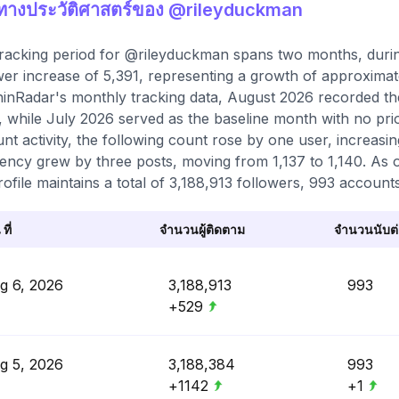
ิทางประวัติศาสตร์ของ @rileyduckman
racking period for @rileyduckman spans two months, durin
wer increase of 5,391, representing a growth of approximat
inRadar's monthly tracking data, August 2026 recorded the
, while July 2026 served as the baseline month with no pr
nt activity, the following count rose by one user, increasi
ency grew by three posts, moving from 1,137 to 1,140. As o
rofile maintains a total of 3,188,913 followers, 993 account
 ที่
จำนวนผู้ติดตาม
จำนวนนับต่อ
g 6, 2026
3,188,913
993
+529
g 5, 2026
3,188,384
993
+1142
+1