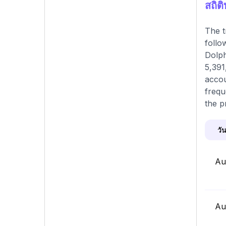
สถิต
The t
follo
Dolph
5,391
accou
frequ
the p
วัน
Au
Au