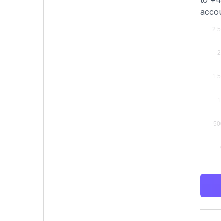
to +4
accou