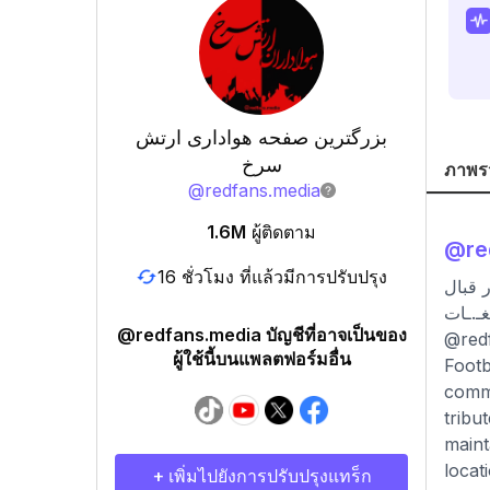
بزرگترین صفحه هواداری ارتش
سرخ
ภาพร
@
redfans.media
1.6M
ผู้ติดตาม
@
re
16 ชั่วโมง ที่แล้วมีการปรับปรุง
ر قبال
@redfans.media บัญชีที่อาจเป็นของ
@redf
ผู้ใช้นี้บนแพลตฟอร์มอื่น
Footb
comme
tribu
maint
locat
+ เพิ่มไปยังการปรับปรุงแทร็ก