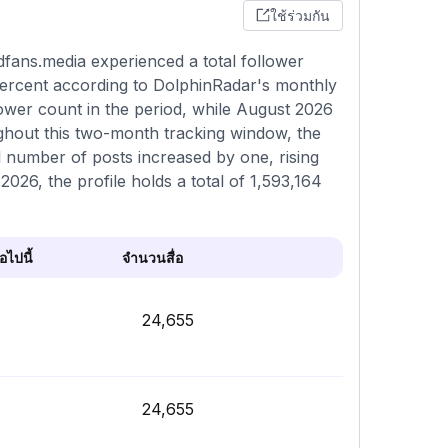
ใช้ร่วมกัน
fans.media experienced a total follower
percent according to DolphinRadar's monthly
ower count in the period, while August 2026
ughout this two-month tracking window, the
al number of posts increased by one, rising
026, the profile holds a total of 1,593,164
ไปนี้
จำนวนสื่อ
24,655
24,655