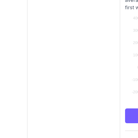
avera
first