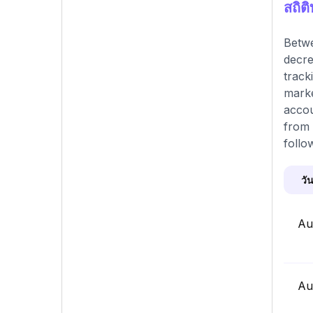
สถิต
Betwe
decre
track
marke
accou
from 
follo
วัน
Au
Au