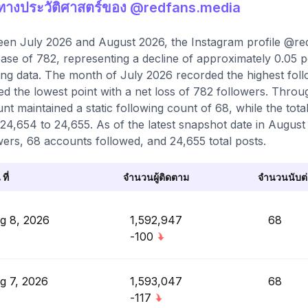
ิทางประวัติศาสตร์ของ @redfans.media
en July 2026 and August 2026, the Instagram profile @red
ase of 782, representing a decline of approximately 0.05 
ing data. The month of July 2026 recorded the highest foll
d the lowest point with a net loss of 782 followers. Thro
nt maintained a static following count of 68, while the tot
24,654 to 24,655. As of the latest snapshot date in August 2
wers, 68 accounts followed, and 24,655 total posts.
 ที่
จำนวนผู้ติดตาม
จำนวนนับต่อ
g 8, 2026
1,592,947
68
-100
g 7, 2026
1,593,047
68
-117