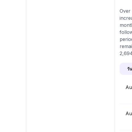
Over 
incre
month
follo
perio
remai
2,694
วัน
Au
Au