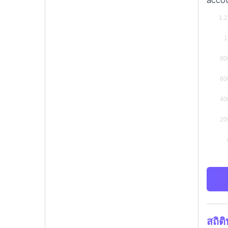
accou
สถิต