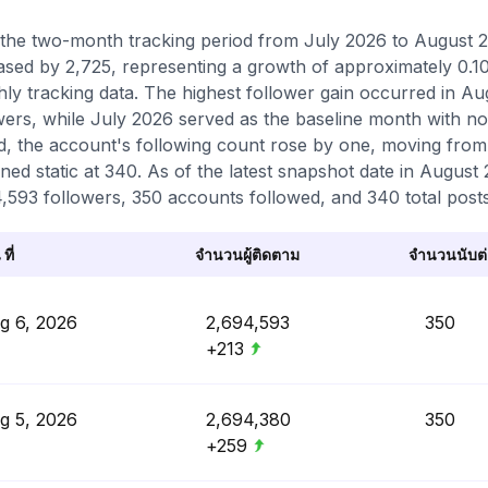
the two-month tracking period from July 2026 to August 2
ased by 2,725, representing a growth of approximately 0.1
ly tracking data. The highest follower gain occurred in A
wers, while July 2026 served as the baseline month with no
d, the account's following count rose by one, moving from
ned static at 340. As of the latest snapshot date in August 2
,593 followers, 350 accounts followed, and 340 total posts
 ที่
จำนวนผู้ติดตาม
จำนวนนับต่อ
g 6, 2026
2,694,593
350
+213
g 5, 2026
2,694,380
350
+259