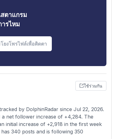
ินสตาแกรม
งการไหม
ใช้ร่วมกัน
tracked by DolphinRadar since Jul 22, 2026.
 a net follower increase of +4,284. The
 initial increase of +2,918 in the first week
e has 340 posts and is following 350