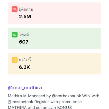
ผู้ติดตาม
2.5M
โพสต์
607
ต่อไปนี้
6.3K
@
real_mathira
Mathira M Managed by @starbazaar.pk WIN with
@mostbetpak Register with promo code
MATHIRA and get amazin BONUS