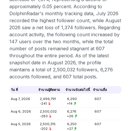
approximately 0.05 percent. According to
DolphinRadar's monthly tracking data, July 2026
recorded the highest follower count, while August
2026 saw a net loss of 1,374 followers. Regarding
account activity, the following count increased by
147 users over the two months, while the total
number of posts remained stagnant at 607
throughout the entire period. As of the latest
snapshot date in August 2026, the profile
maintains a total of 2,500,032 followers, 6,276
accounts followed, and 607 total posts.
วัน ที่
จำนวนผู้ติดตาม
จำนวนนับต่อไปนี้
จำนวนสื่อ
Aug 7, 2026
2,499,791
6,290
607
-241
+14
Aug 6, 2026
2,500,032
6,276
607
-283
+26
Aug 5, 2026
2,500,315
6,250
607
-202
+27