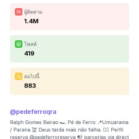
ผู้ติดตาม
1.4M
โพสต์
419
ต่อไปนี้
883
@
pedeferroqra
Ralph Gomes Beirao 🏎️ Pé de Ferro 📍Umuarama
/ Parana 💒 Deus tarda mais não falha. 👉🏻 Perfil
reserva @pedeferroreserva 📭 parcerias via direct